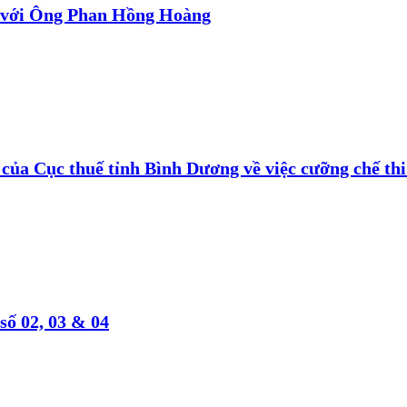
 với Ông Phan Hồng Hoàng
ủa Cục thuế tỉnh Bình Dương về việc cưỡng chế thi 
số 02, 03 & 04