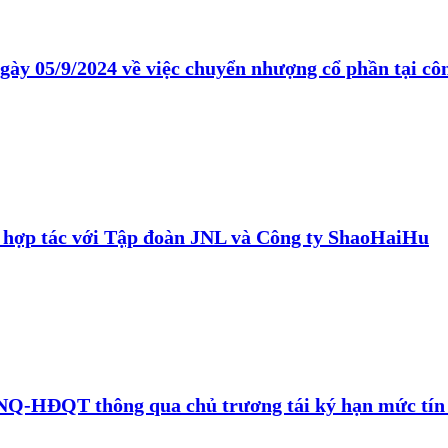
 05/9/2024 về việc chuyển nhượng cổ phần tại côn
 hợp tác với Tập đoàn JNL và Công ty ShaoHaiHu
Q-HĐQT thông qua chủ trương tái ký hạn mức tín