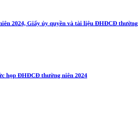
ên 2024, Giấy ủy quyền và tài liệu ĐHĐCĐ thường
hức họp ĐHĐCĐ thường niên 2024