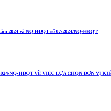
 năm 2024 và NQ HĐQT số 07/2024/NQ-HĐQT
2024/NQ-HĐQT VỀ VIỆC LỰA CHỌN ĐƠN VỊ KI