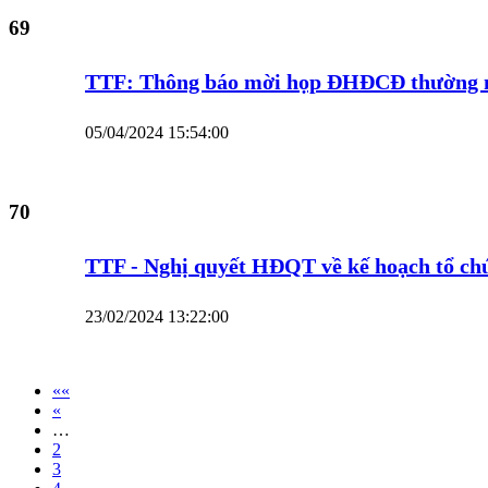
69
TTF: Thông báo mời họp ĐHĐCĐ thường ni
05/04/2024 15:54:00
70
TTF - Nghị quyết HĐQT về kế hoạch tổ c
23/02/2024 13:22:00
««
«
…
2
3