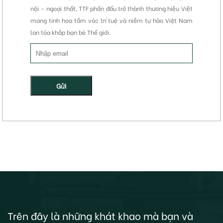
nội – ngoại thất, TTF phấn đấu trở thành thương hiệu Việt
mang tinh hoa tầm vóc trí tuệ và niềm tự hào Việt Nam
lan tỏa khắp bạn bè Thế giới.
Gửi
Trên đây là những khát khao mà bạn và