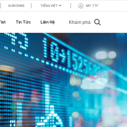
SUBCRIBE
MY TTF
ist
Tin Tức
Liên Hệ