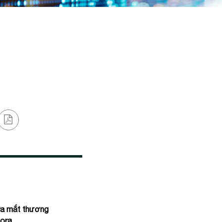
ra mắt thương
dora