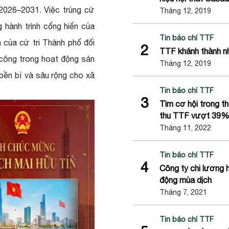
2026–2031. Việc trúng cử
Tháng 12, 2019
hành trình cống hiến của
Tin báo chí TTF
m của cử tri Thành phố đối
2
TTF khánh thành n
 công trong hoạt động sản
Tháng 12, 2019
bền bỉ và sâu rộng cho xã
Tin báo chí TTF
3
Tìm cơ hội trong t
thu TTF vượt 39%
Tháng 11, 2022
Tin báo chí TTF
4
Công ty chi lương 
động mùa dịch
Tháng 7, 2021
Tin báo chí TTF