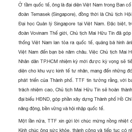
Ở tầm quốc tế, ông là đại diện Việt Nam trong Ban 
đoàn Temasek (Singapore), đồng thời là Chủ tịch Hộ
Đại học Quản lý Singapore tại Việt Nam. Đặc biệt, tr
đoàn Vovinam Thế giới, Chủ tịch Mai Hữu Tín đã góp
thống Việt Nam lan tỏa ra quốc tế, quảng bá hình ả
Việt Nam đến bạn bè năm châu. Việc Chủ tịch Mai H
Nhân dân TP.HCM nhiệm kỳ mới được kỳ vọng sẽ tiếp 
diện cho khu vực kinh tế tư nhân, mang đến những đ
phát triển của Thành phố. TTF tin tưởng rằng, với bản 
trách nhiệm cao, Chủ tịch Mai Hữu Tín sẽ hoàn thành
đại biểu HĐND, góp phần xây dựng Thành phố Hồ Chí 
năng động, bền vững và hội nhập quốc tế.
Một lần nữa, TTF xin gửi lời chúc mừng nồng nhiệt 
Kính chúc ông sức khỏe, thành công và tiếp tục có n