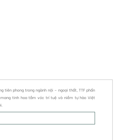
ng tiên phong trong ngành nội – ngoại thất, TTF phấn
̣t mang tinh hoa tầm vóc trí tuệ và niềm tự hào Việt
i.