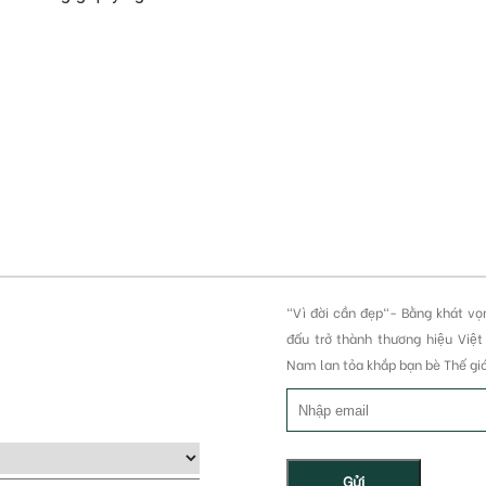
"Vì đời cần đẹp"- Bằng khát vọ
đấu trở thành thương hiệu Viê
Nam lan tỏa khắp bạn bè Thế giớ
Gửi