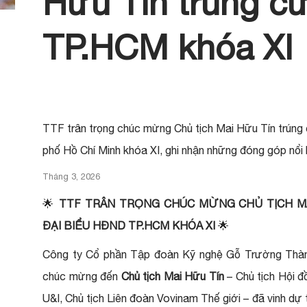
Hữu Tín trúng c
TP.HCM khóa XI
TTF trân trọng chúc mừng Chủ tịch Mai Hữu Tín trún
phố Hồ Chí Minh khóa XI, ghi nhận những đóng góp nổi b
Tháng 3, 2026
🌟
TTF TRÂN TRỌNG CHÚC MỪNG CHỦ TỊCH M
ĐẠI BIỂU HĐND TP.HCM KHÓA XI
🌟
Công ty Cổ phần Tập đoàn Kỹ nghệ Gỗ Trường Thành 
chúc mừng đến
Chủ tịch Mai Hữu Tín
– Chủ tịch Hội 
U&I, Chủ tịch Liên đoàn Vovinam Thế giới – đã vinh dự 