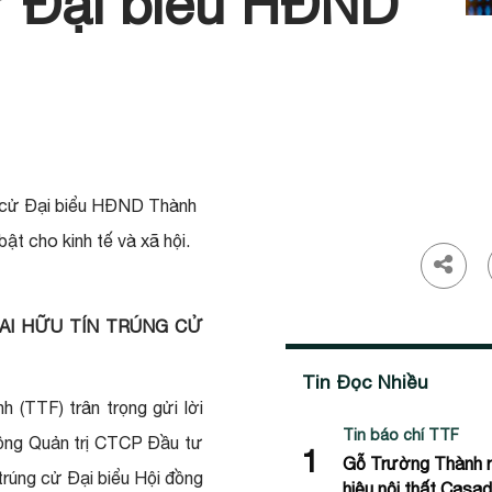
ử Đại biểu HĐND
g cử Đại biểu HĐND Thành
ật cho kinh tế và xã hội.
AI HỮU TÍN TRÚNG CỬ
Tin Đọc Nhiều
(TTF) trân trọng gửi lời
Tin báo chí TTF
đồng Quản trị CTCP Đầu tư
1
Gỗ Trường Thành 
trúng cử Đại biểu Hội đồng
hiệu nội thất Casa