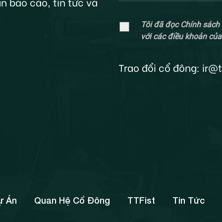
n báo cáo, tin tức và
Tôi đã đọc Chính sách 
với các điều khoản của
Trao đổi cổ đông:
ir@
ự Án
Quan Hệ Cổ Đông
TTFist
Tin Tức