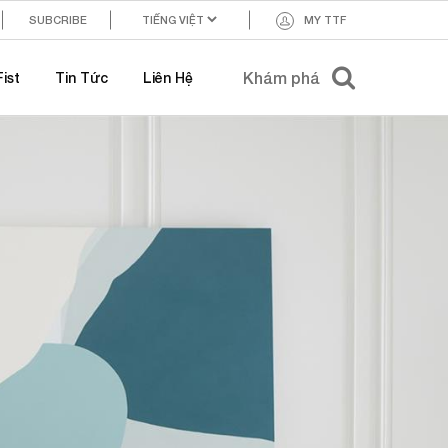
SUBCRIBE
MY TTF
ist
Tin Tức
Liên Hệ