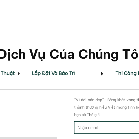
Dịch Vụ Của Chúng Tô
 Thuật
Lắp Đặt Và Bảo Trì
Thi Công 
"Vì đời cần đẹp"- Bằng khát vọng t
thành thương hiệu Việt mang tinh 
bạn bè Thế giới.