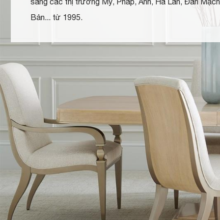
sang các thị trường Mỹ, Pháp, Anh, Hà Lan, Đan Mạch
Bản... từ 1995.