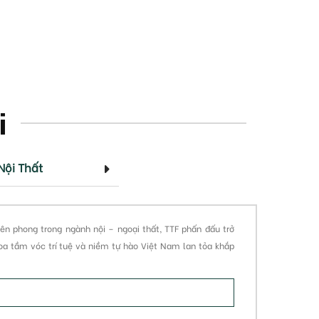
i
Nội Thất
iên phong trong ngành nội – ngoại thất, TTF phấn đấu trở
hoa tầm vóc trí tuệ và niềm tự hào Việt Nam lan tỏa khắp